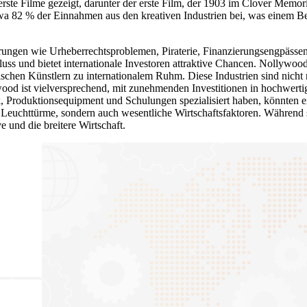
rste Filme gezeigt, darunter der erste Film, der 1903 im Clover Memor
wa 82 % der Einnahmen aus den kreativen Industrien bei, was einem Bei
rungen wie Urheberrechtsproblemen, Piraterie, Finanzierungsengpässen u
luss und bietet internationale Investoren attraktive Chancen. Nollywoo
nischen Künstlern zu internationalem Ruhm. Diese Industrien sind nicht 
d ist vielversprechend, mit zunehmenden Investitionen in hochwertig
 Produktionsequipment und Schulungen spezialisiert haben, könnten ei
le Leuchttürme, sondern auch wesentliche Wirtschaftsfaktoren. Während
e und die breitere Wirtschaft.