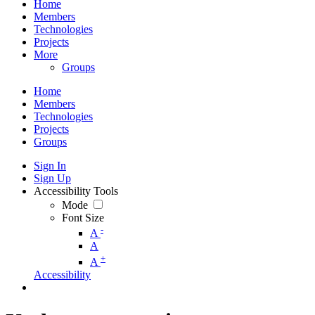
Home
Members
Technologies
Projects
More
Groups
Home
Members
Technologies
Projects
Groups
Sign In
Sign Up
Accessibility Tools
Mode
Font Size
-
A
A
+
A
Accessibility